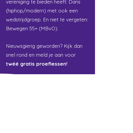
vereniging te bieden heeft: Dans
(hiphop/modern) met ook een
wedstrijdgroep. En niet te vergeten:
Bewegen 55+ (MBvO).
Nieuwsgierig geworden? Kijk dan
snel rond en meld je aan voor
twéé gratis proeflessen!
Schrijf je snel in voor twee
gratis proeflessen!
ledensvdynamiek@gmail.com