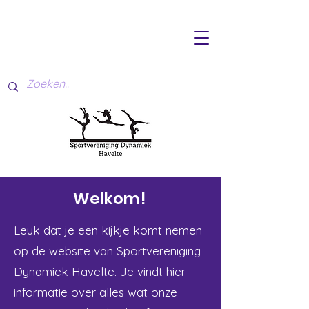
Welkom!
Leuk dat je een kijkje komt nemen
op de website van Sportvereniging
Dynamiek Havelte.
Je vindt hier
informatie over alles wat onze